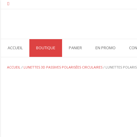
Skip
to
content
ACCUEIL
BOUTIQUE
PANIER
EN PROMO
CON
ACCUEIL
/
LUNETTES 3D PASSIVES POLARISÉES CIRCULAIRES
/ LUNETTES POLARIS