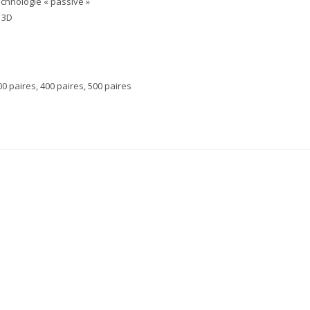
chnologie « passive »
 3D
00 paires, 400 paires, 500 paires