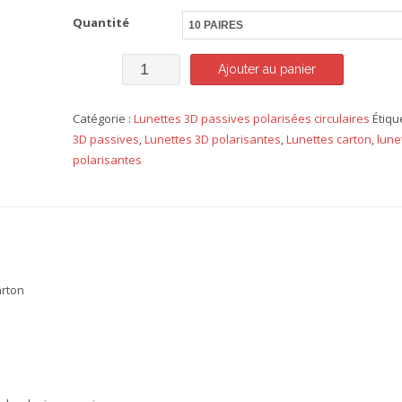
Quantité
quantité
Ajouter au panier
de
Catégorie :
Lunettes 3D passives polarisées circulaires
Étiqu
Lunettes
3D passives
,
Lunettes 3D polarisantes
,
Lunettes carton
,
lune
polarisées
polarisantes
circulaires
carton
arton